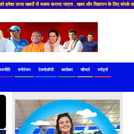
एगा , खबर और विज्ञापन के लिए संपर्क करे +91 97541 60816 ,हमारे यूट्यूब चैनल
ाजनीति
मनोरंजन
टेक्नोलॉजी
कारोबार
सौन्दर्य
स्पोर्ट्स
-