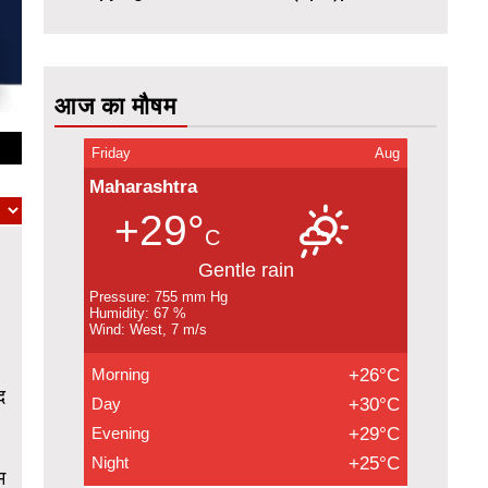
आज का मौषम
Friday
Aug
Maharashtra
+29°
C
Gentle rain
Pressure: 755 mm Hg
Humidity: 67 %
Wind: West, 7 m/s
Morning
+26°C
द
Day
+30°C
Evening
+29°C
Night
+25°C
म