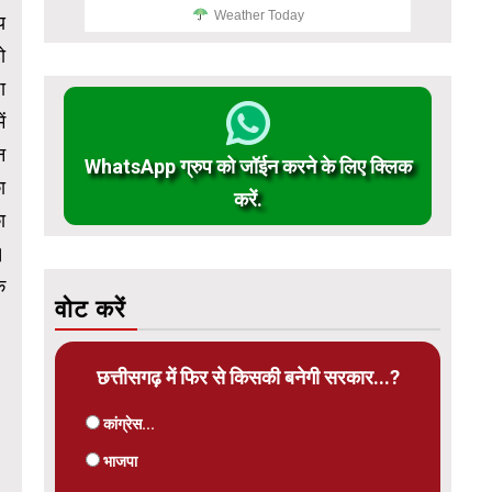
Weather Today
य
ो
ा
ं
न
WhatsApp ग्रुप को जॉईन करने के लिए क्लिक
ा
करें.
ा
।
े
वोट करें
छत्तीसगढ़ में फिर से किसकी बनेगी सरकार...?
कांग्रेस...
भाजपा