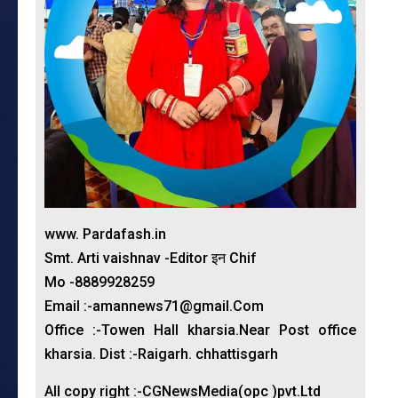
www. Pardafash.in
Smt. Arti vaishnav -Editor इन Chif
Mo -8889928259
Email :-amannews71@gmail.Com
Office :-Towen Hall kharsia.Near Post office
kharsia. Dist :-Raigarh. chhattisgarh
All copy right :-CGNewsMedia(opc )pvt.Ltd