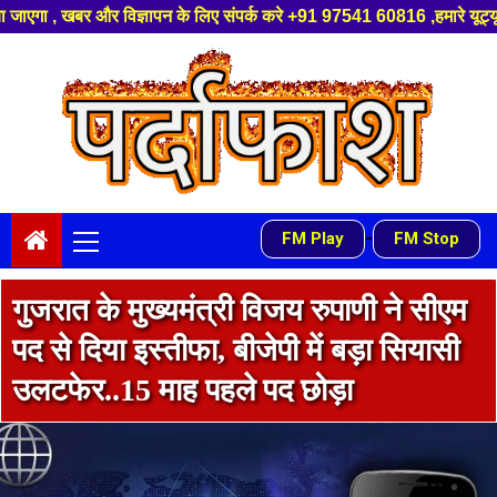
र्क करे +91 97541 60816 ,हमारे यूट्यूब चैनल को सबस्क्राइब करें, साथ मे हमा
Skip
to
content
Primary
-
FM Play
FM Stop
Menu
गुजरात के मुख्यमंत्री विजय रुपाणी ने सीएम
पद से दिया इस्तीफा, बीजेपी में बड़ा सियासी
उलटफेर..15 माह पहले पद छोड़ा