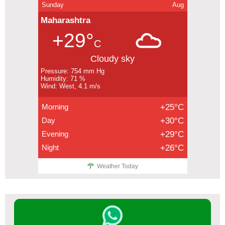
Sunday
Aug
Maharashtra
+29°
C
Cloudy sky
Pressure: 754 mm Hg
Humidity: 71 %
Wind: West, 4.1 m/s
Morning
+25°C
Day
+30°C
Evening
+29°C
Night
+26°C
Weather Today