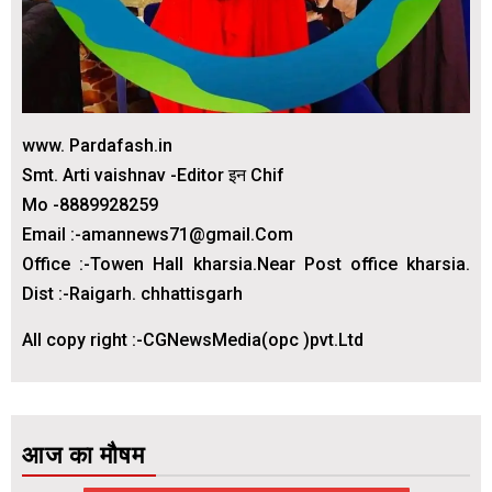
www. Pardafash.in
Smt. Arti vaishnav -Editor इन Chif
Mo -8889928259
Email :-amannews71@gmail.Com
Office :-Towen Hall kharsia.Near Post office kharsia.
Dist :-Raigarh. chhattisgarh
All copy right :-CGNewsMedia(opc )pvt.Ltd
आज का मौषम