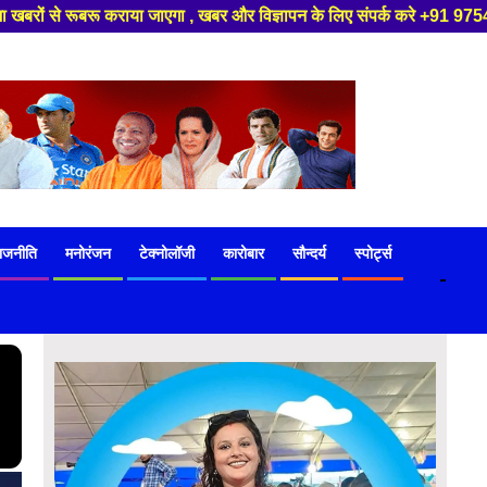
पन के लिए संपर्क करे +91 97541 60816 ,हमारे यूट्यूब चैनल को सबस्क्राइब करें
ाजनीति
मनोरंजन
टेक्नोलॉजी
कारोबार
सौन्दर्य
स्पोर्ट्स
-