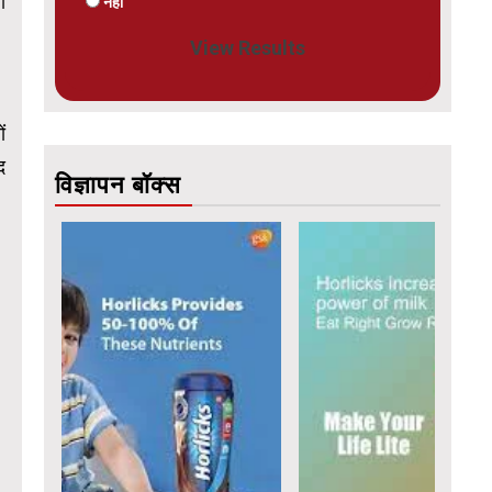
ी
नहीं
View Results
ं
द
विज्ञापन बॉक्स