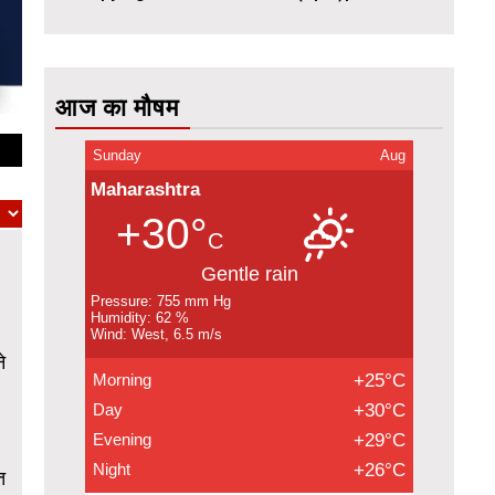
आज का मौषम
Sunday
Aug
Maharashtra
+30°
C
Gentle rain
Pressure: 755 mm Hg
Humidity: 62 %
Wind: West, 6.5 m/s
े
Morning
+25°C
Day
+30°C
Evening
+29°C
Night
+26°C
त