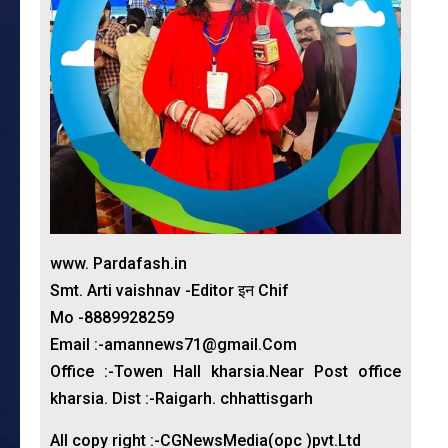
www. Pardafash.in
Smt. Arti vaishnav -Editor इन Chif
Mo -8889928259
Email :-amannews71@gmail.Com
Office :-Towen Hall kharsia.Near Post office
kharsia. Dist :-Raigarh. chhattisgarh
All copy right :-CGNewsMedia(opc )pvt.Ltd