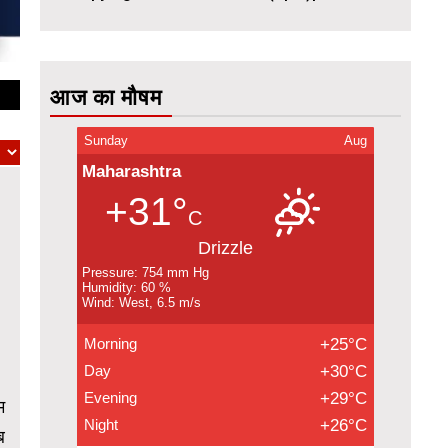
आज का मौषम
Sunday
Aug
Maharashtra
+31°
C
Drizzle
Pressure: 754 mm Hg
Humidity: 60 %
Wind: West, 6.5 m/s
Morning
+25°C
Day
+30°C
Evening
+29°C
म
Night
+26°C
ब