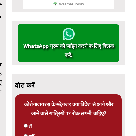
Weather Today
ो
,
WhatsApp ग्रुप को जॉईन करने के लिए क्लिक
करें.
े
े
ँ
वोट करें
े
कोरोनावायरस के मद्देनजर क्या विदेश से आने और
जाने वाले यात्रियों पर रोक लगनी चाहिए?
हाँ