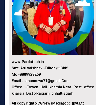
www. Pardafash.in
Smt. Arti vaishnav -Editor इन Chif
Mo -8889928259
Email :-amannews71@gmail.Com
Office :-Towen Hall kharsia.Near Post office
kharsia. Dist :-Raigarh. chhattisgarh
All copy right :-CGNewsMedia(opc )pvt.Ltd