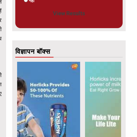
नहीं
न
ं
View Results
र
ी
थ
विज्ञापन बॉक्स
ी
ा
ए