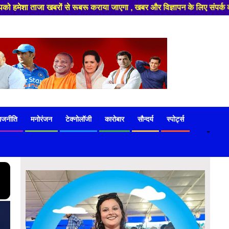
गा , खबर और विज्ञापन के लिए संपर्क करे +91 97541 60816 ,हमारे यूट्यूब चैनल 
ाजनीति
मनोरंजन
टेक्नोलॉजी
कारोबार
सौन्दर्य
स्पोर्ट्स
-