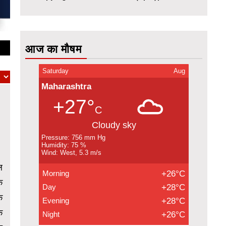
आज का मौषम
Saturday
Aug
Maharashtra
+27°
C
Cloudy sky
Pressure: 756 mm Hg
Humidity: 75 %
Wind: West, 5.3 m/s
ल
Morning
+26°C
क
Day
+28°C
क
Evening
+28°C
क
Night
+26°C