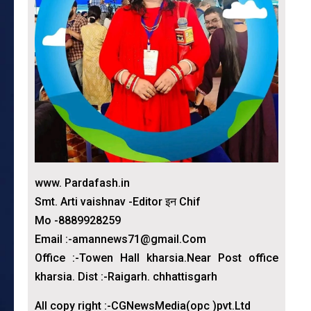
www. Pardafash.in
Smt. Arti vaishnav -Editor इन Chif
Mo -8889928259
Email :-amannews71@gmail.Com
Office :-Towen Hall kharsia.Near Post office
kharsia. Dist :-Raigarh. chhattisgarh
All copy right :-CGNewsMedia(opc )pvt.Ltd