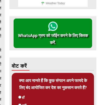
त
Weather Today
त
स
े
ल
WhatsApp ग्रुप को जॉईन करने के लिए क्लिक
ी
करें.
े
क
ी
वोट करें
क
स
क्या आप मानते हैं कि कुछ संगठन अपने फायदे के
र
लिए बंद आयोजित कर देश का नुकसान करते हैं?
ह
हाँ
स