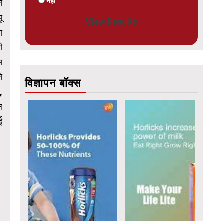
नहीं
े
ू
View Results
ा
ी
स
े
विज्ञापन बॉक्स
,
ल
ई