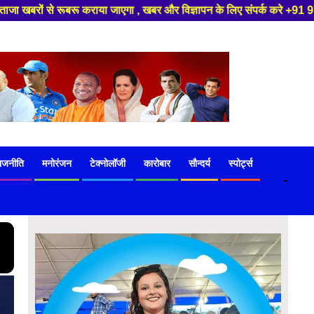
विज्ञापन के लिए संपर्क करे +91 97541 60816 ,हमारे यूट्यूब चैनल को सबस्क्राइ
ाजनीति
मनोरंजन
टेक्नोलॉजी
कारोबार
सौन्दर्य
स्पोर्ट्स
-