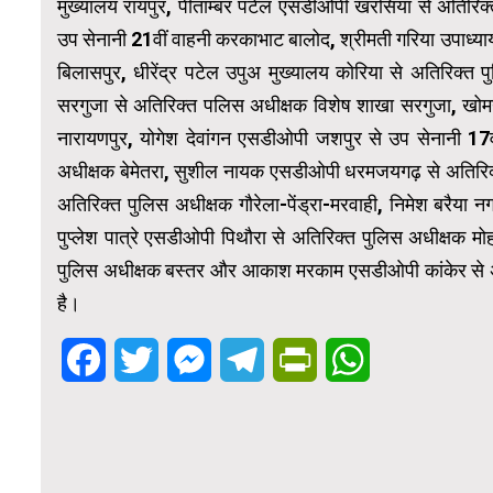
मुख्यालय रायपुर, पीताम्बर पटेल एसडीओपी खरसिया से अतिरिक्त
उप सेनानी 21वीं वाहनी करकाभाट बालोद, श्रीमती गरिया उपाध्याय
बिलासपुर, धीरेंद्र पटेल उपुअ मुख्यालय कोरिया से अतिरिक्
सरगुजा से अतिरिक्त पलिस अधीक्षक विशेष शाखा सरगुजा, खोमन 
नारायणपुर, योगेश देवांगन एसडीओपी जशपुर से उप सेनानी 17व
अधीक्षक बेमेतरा, सुशील नायक एसडीओपी धरमजयगढ़ से अतिरिक्
अतिरिक्त पुलिस अधीक्षक गौरेला-पेंड्रा-मरवाही, निमेश बरैया
पुप्लेश पात्रे एसडीओपी पिथौरा से अतिरिक्त पुलिस अधीक्षक 
पुलिस अधीक्षक बस्तर और आकाश मरकाम एसडीओपी कांकेर से अति
है।
Facebook
Twitter
Messenger
Telegram
PrintFriendly
WhatsApp