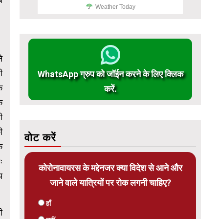
Weather Today
े
ी
WhatsApp ग्रुप को जॉईन करने के लिए क्लिक
ि
करें.
क
ी
ी
वोट करें
क
ः
कोरोनावायरस के मद्देनजर क्या विदेश से आने और
य
जाने वाले यात्रियों पर रोक लगनी चाहिए?
हाँ
ी