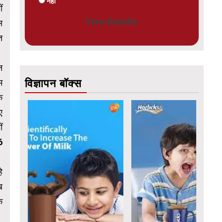
नहीं
ं
View Results
स
त
न
विज्ञापन बॉक्स
म
क
ए
ं
6
े
ब
े