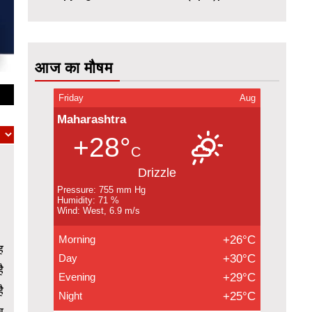
आज का मौषम
Friday
Aug
Maharashtra
+28°
C
Drizzle
Pressure: 755 mm Hg
Humidity: 71 %
Wind: West, 6.9 m/s
Morning
+26°C
ह
Day
+30°C
ै
Evening
+29°C
ै
Night
+25°C
ब