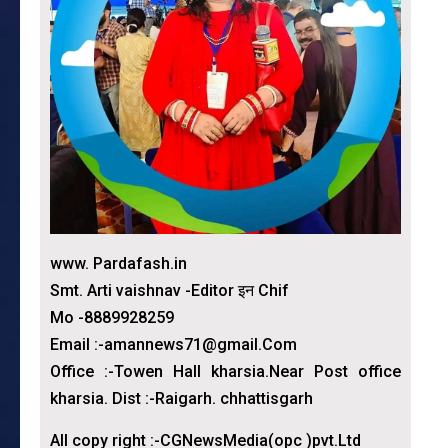
www. Pardafash.in
Smt. Arti vaishnav -Editor इन Chif
Mo -8889928259
Email :-amannews71@gmail.Com
Office :-Towen Hall kharsia.Near Post office
kharsia. Dist :-Raigarh. chhattisgarh
All copy right :-CGNewsMedia(opc )pvt.Ltd