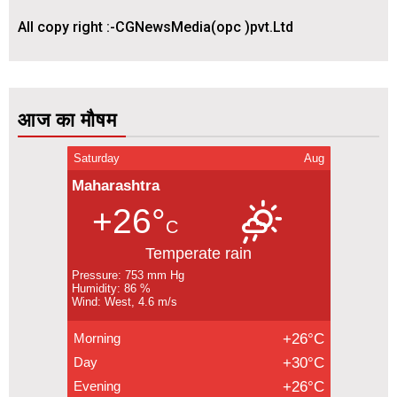
All copy right :-CGNewsMedia(opc )pvt.Ltd
आज का मौषम
Saturday
Aug
Maharashtra
+26°
C
Temperate rain
Pressure: 753 mm Hg
Humidity: 86 %
Wind: West, 4.6 m/s
Morning
+26°C
Day
+30°C
Evening
+26°C