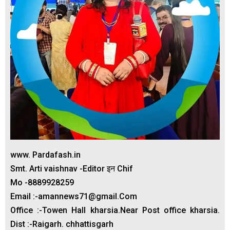
www. Pardafash.in
Smt. Arti vaishnav -Editor इन Chif
Mo -8889928259
Email :-amannews71@gmail.Com
Office :-Towen Hall kharsia.Near Post office kharsia.
Dist :-Raigarh. chhattisgarh