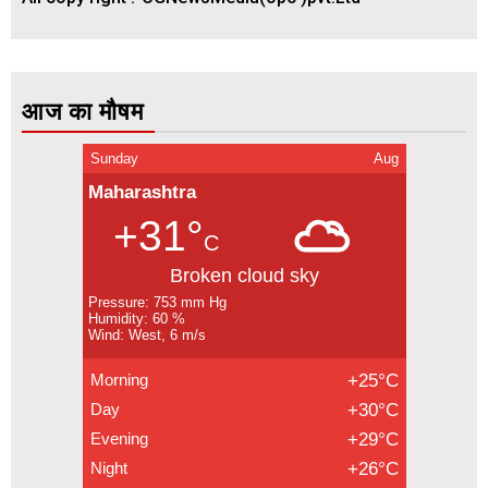
आज का मौषम
Sunday
Aug
Maharashtra
+31°
C
Broken cloud sky
Pressure: 753 mm Hg
Humidity: 60 %
Wind: West, 6 m/s
Morning
+25°C
Day
+30°C
Evening
+29°C
Night
+26°C