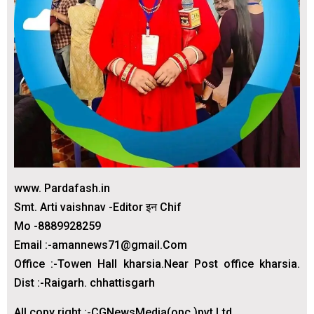
www. Pardafash.in
Smt. Arti vaishnav -Editor इन Chif
Mo -8889928259
Email :-amannews71@gmail.Com
Office :-Towen Hall kharsia.Near Post office kharsia.
Dist :-Raigarh. chhattisgarh
All copy right :-CGNewsMedia(opc )pvt.Ltd