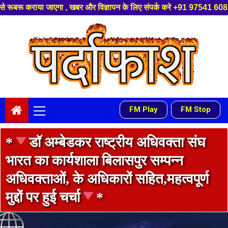
ज्ञापन के लिए संपर्क करे +91 97541 60816 ,हमारे यूट्यूब चैनल को सबस्क्राइब 
Skip
to
content
Primary
-
FM Play
FM Stop
Menu
*
डॉ अम्बेडकर राष्ट्रीय अधिवक्ता संघ
भारत का कार्यशाला बिलासपुर सम्पन्न
अधिवक्ताओं, के अधिकारों सहित,महत्वपूर्ण
मुद्दों पर हुई चर्चा
*