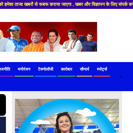
गा , खबर और विज्ञापन के लिए संपर्क करे +91 97541 60816 ,हमारे यूट्यूब चैनल 
ाजनीति
मनोरंजन
टेक्नोलॉजी
कारोबार
सौन्दर्य
स्पोर्ट्स
-