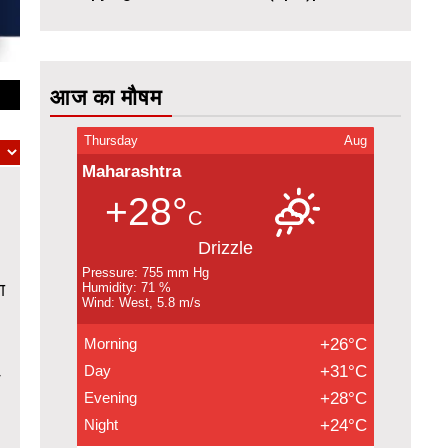
आज का मौषम
Thursday
Aug
Maharashtra
+28°
C
Drizzle
Pressure: 755 mm Hg
ा
Humidity: 71 %
Wind: West, 5.8 m/s
Morning
+26°C
Day
+31°C
Evening
+28°C
Night
+24°C