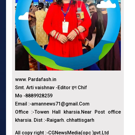
www. Pardafash.in
Smt. Arti vaishnav -Editor इन Chif
Mo -8889928259
Email :-amannews71@gmail.Com
Office :-Towen Hall kharsia.Near Post office
kharsia. Dist :-Raigarh. chhattisgarh
All copy right :-CGNewsMedia(opc )pvt.Ltd