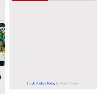
ं
Stock Market Today
by TradingView