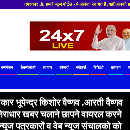
टल - मे आपका स्वागत हैं ,यहाँ आपको हमेशा ताजा खबरों से रूबरू कराया जाएगा , 
मनोरंजन
टेक्नोलॉजी
व्यापार
सौन्दर्य
स्पोर्ट्स
विडिओ
क्राइम
र
ार भूपेन्द्र किशोर वैष्णव ,आरती वैष्णव
र निराधार खबर चलाने छापने वायरल करने
्यूज पत्रकारों व वेब न्यूज संचालको को