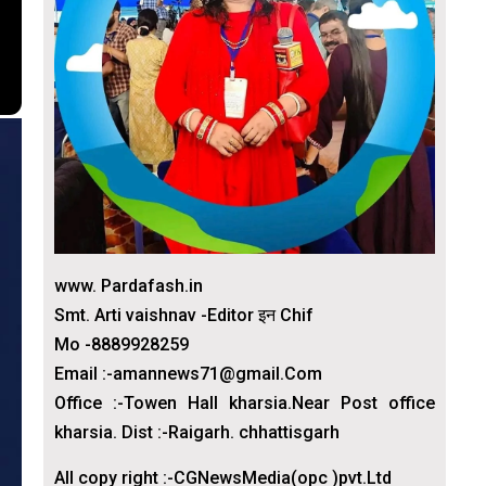
www. Pardafash.in
Smt. Arti vaishnav -Editor इन Chif
Mo -8889928259
Email :-amannews71@gmail.Com
Office :-Towen Hall kharsia.Near Post office
kharsia. Dist :-Raigarh. chhattisgarh
All copy right :-CGNewsMedia(opc )pvt.Ltd