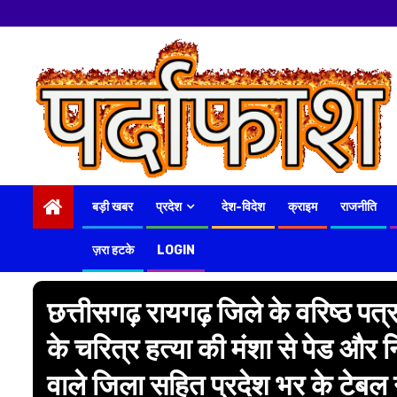
नमस्कार
हमारे न्यूज पोर्
Skip
to
content
बड़ी खबर
प्रदेश
देश-विदेश
क्राइम
राजनीति
ज़रा हटके
LOGIN
छत्तीसगढ़ रायगढ़ जिले के वरिष्ठ पत्रक
के चरित्र हत्या की मंशा से पेड औ
वाले जिला सहित प्रदेश भर के टेबल न