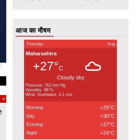
आज का मौषम
Thursday
Aug
Maharashtra
+27°
C
Cloudy sky
Pressure: 752 mm Hg
Humidity: 88 %
Wind: Southwest, 4.1 m/s
Morning
+25°C
ं
Day
+30°C
Evening
+27°C
Night
+24°C