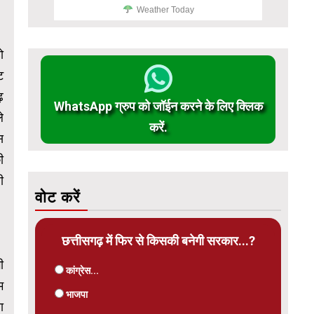
Weather Today
ो
ट
ढ़
WhatsApp ग्रुप को जॉईन करने के लिए क्लिक
े
करें.
स
ी
ी
वोट करें
छत्तीसगढ़ में फिर से किसकी बनेगी सरकार...?
ी
कांग्रेस...
म
भाजपा
ा