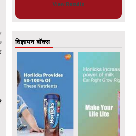
View Results
ल
विज्ञापन बॉक्स
े
ह
े