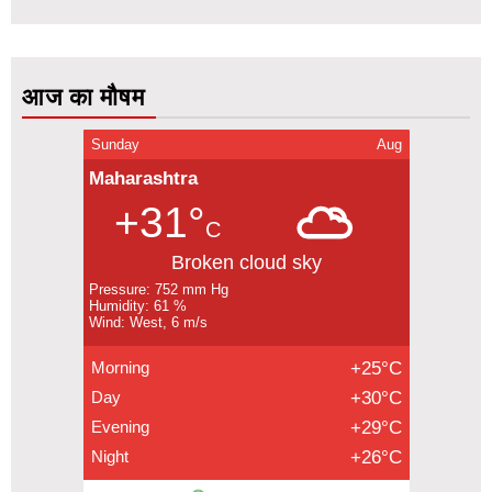
आज का मौषम
Sunday
Aug
Maharashtra
+31°
C
Broken cloud sky
Pressure: 752 mm Hg
Humidity: 61 %
Wind: West, 6 m/s
Morning
+25°C
Day
+30°C
Evening
+29°C
Night
+26°C