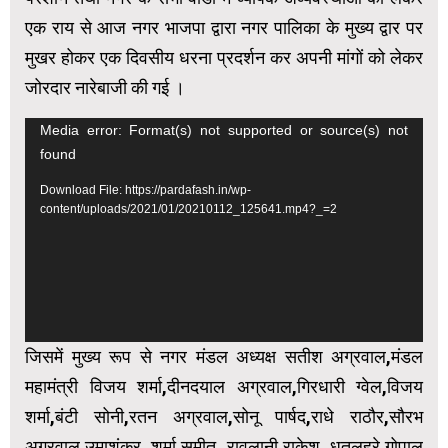
एक राय से आज नगर भाजपा द्वारा नगर पालिका के मुख्य द्वार पर
मुखर होकर एक दिवसीय धरना प्रदर्शन कर अपनी मांगों को लेकर
जोरदार नारेबाजी की गई ।
Video
Media error: Format(s) not supported or source(s) not
found
Player
Download File: https://pardafash.in/wp-
content/uploads/2021/01/20210112_125641.mp4?_=2
जिसमें मुख्य रूप से नगर मंडल अध्यक्ष सतीश अग्रवाल,मंडल
महामंत्री विजय शर्मा,दीनदयाल अग्रवाल,गिरधारी ग्वेल,विजय
शर्मा,बंटी सोनी,रतन अग्रवाल,सोनू पार्षद,राधे राठौर,सौरभ
अग्रवाल,उमाशंकर शर्मा,सुमीत रावलानी,राकेश धृतलहरे,गोपाल