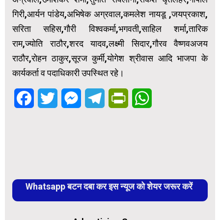
गिरी,आर्यन पांडेय,अभिषेक अग्रवाल,कमलेश नायडू ,जयप्रकाश,
सरिता सहिस,गौरी विश्वकर्मा,भगवती,साहिल शर्मा,तारिक
राम,ज्योति राठौर,शरद यादव,लक्ष्मी सिदार,गौरव वैष्णवअजय
राठौर,रोहन ठाकुर,सूरज कुर्मी,योगेश श्रीवास आदि भाजपा के
कार्यकर्ता व पदाधिकारी उपस्थित रहे।
Facebook
Twitter
Messenger
Telegram
PrintFriendly
WhatsApp
Whatsapp बटन दबा कर इस न्यूज को शेयर जरूर करें