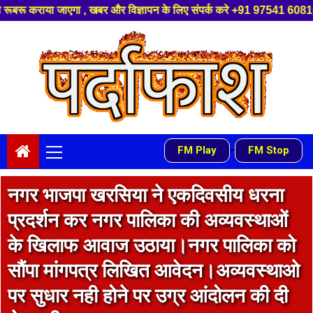
न के लिए संपर्क करे +91 97541 60816 ,हमारे यूट्यूब चैनल को सबस्क्राइब करें,
Skip
to
content
Primary
-
FM Play
FM Stop
Menu
नगर भाजपा खरसिया ने एकदिवसीय धरना
प्रदर्शन कर नगर पालिका की अव्यवस्थाओं
के खिलाफ आवाज उठाया।नगर पालिका को
सौंपा मांगपत्र लिखित आवेदन।अव्यवस्थाओ
पर सुधार नही होने पर उग्र आंदोलन की दी