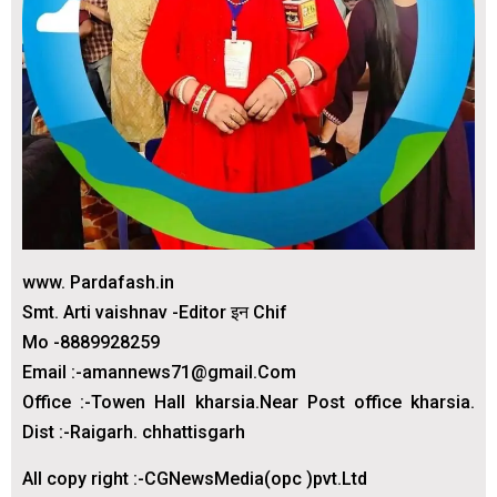
www. Pardafash.in
Smt. Arti vaishnav -Editor इन Chif
Mo -8889928259
Email :-amannews71@gmail.Com
Office :-Towen Hall kharsia.Near Post office kharsia.
Dist :-Raigarh. chhattisgarh
All copy right :-CGNewsMedia(opc )pvt.Ltd