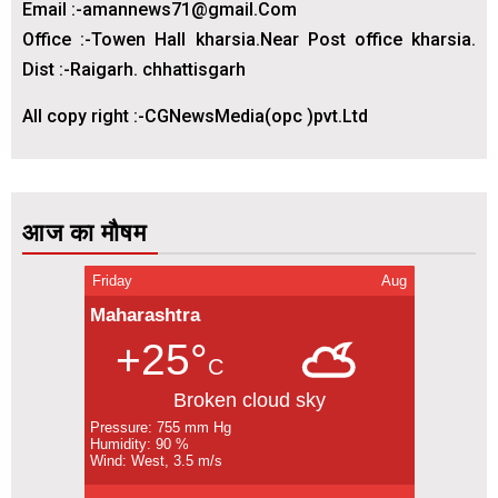
Email :-amannews71@gmail.Com
Office :-Towen Hall kharsia.Near Post office kharsia.
Dist :-Raigarh. chhattisgarh
All copy right :-CGNewsMedia(opc )pvt.Ltd
आज का मौषम
Friday
Aug
Maharashtra
+25°
C
Broken cloud sky
Pressure: 755 mm Hg
Humidity: 90 %
Wind: West, 3.5 m/s