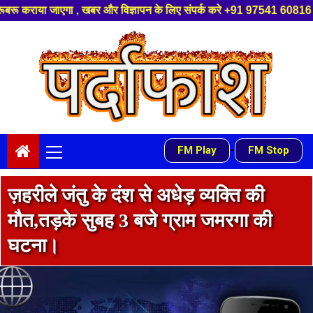
 विज्ञापन के लिए संपर्क करे +91 97541 60816 ,हमारे यूट्यूब चैनल को सबस्क्र
Skip
to
content
Primary
-
FM Play
FM Stop
Menu
ज़हरीले जंतु के दंश से अधेड़ व्यक्ति की
मौत,तड़के सुबह 3 बजे ग्राम जमरगा की
घटना।