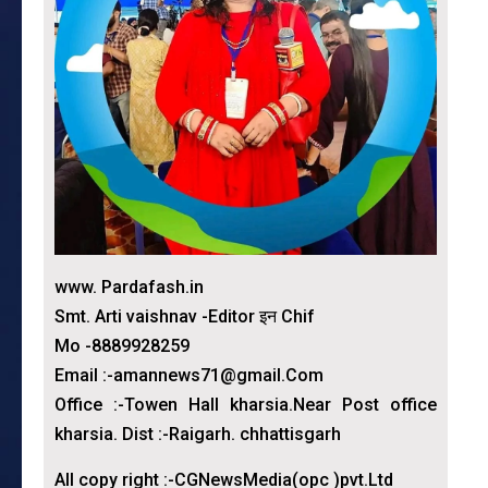
www. Pardafash.in
Smt. Arti vaishnav -Editor इन Chif
Mo -8889928259
Email :-amannews71@gmail.Com
Office :-Towen Hall kharsia.Near Post office
kharsia. Dist :-Raigarh. chhattisgarh
All copy right :-CGNewsMedia(opc )pvt.Ltd