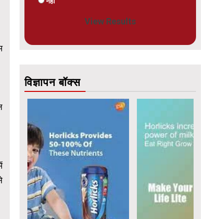
नहीं
View Results
म
विज्ञापन बॉक्स
ल
ं
े