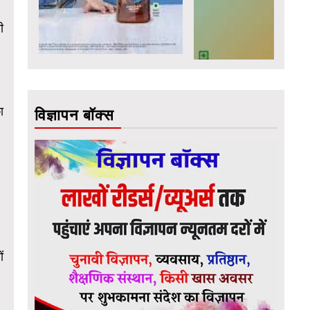
ी
ा
विज्ञापन बॉक्स
ं