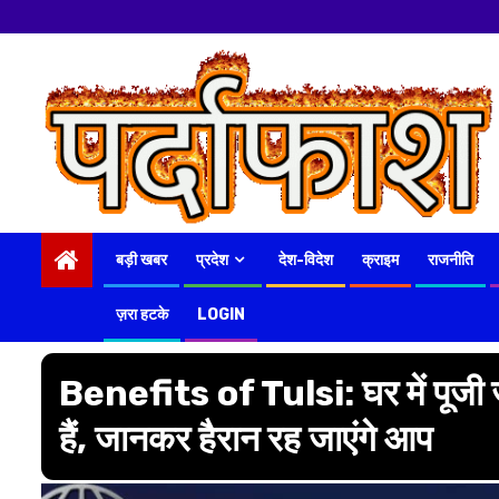
नमस्कार
हमारे न्य
Skip
to
content
बड़ी खबर
प्रदेश
देश-विदेश
क्राइम
राजनीति
ज़रा हटके
LOGIN
Benefits of Tulsi: घर में पूजी जा
हैं, जानकर हैरान रह जाएंगे आप