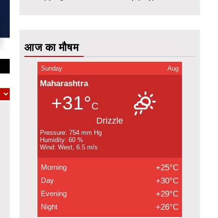
आज का मौषम
Sunday
Aug
Maharashtra
+31°
C
Drizzle
Pressure: 754 mm Hg
Humidity: 60 %
Wind: West, 6.5 m/s
Morning
+25°C
Day
+30°C
Evening
+29°C
Night
+26°C