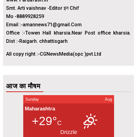
Smt. Arti vaishnav -Editor इन Chif
Mo -8889928259
Email :-amannews71@gmail.Com
Office :-Towen Hall kharsia.Near Post office kharsia.
Dist :-Raigarh. chhattisgarh
All copy right :-CGNewsMedia(opc )pvt.Ltd
आज का मौषम
Sunday
Aug
Maharashtra
+29°
C
Drizzle