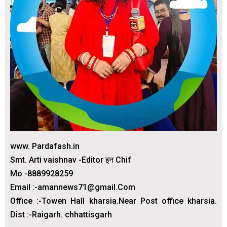
www. Pardafash.in
Smt. Arti vaishnav -Editor इन Chif
Mo -8889928259
Email :-amannews71@gmail.Com
Office :-Towen Hall kharsia.Near Post office kharsia.
Dist :-Raigarh. chhattisgarh