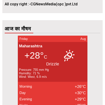
All copy right :-CGNewsMedia(opc )pvt.Ltd
आज का मौषम
Friday
Aug
Maharashtra
+28°
C
Drizzle
Pressure: 755 mm Hg
Humidity: 71 %
Wind: West, 6.9 m/s
Morning
+26°C
Day
+30°C
Evening
+29°C