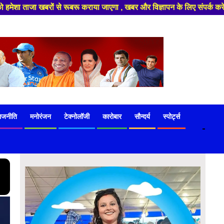
बर और विज्ञापन के लिए संपर्क करे +91 97541 60816 ,हमारे यूट्यूब चैनल को सबस
ाजनीति
मनोरंजन
टेक्नोलॉजी
कारोबार
सौन्दर्य
स्पोर्ट्स
-