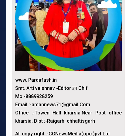
www. Pardafash.in
Smt. Arti vaishnav -Editor इन Chif
Mo -8889928259
Email :-amannews71@gmail.Com
Office :-Towen Hall kharsia.Near Post office
kharsia. Dist :-Raigarh. chhattisgarh
All copy right :-CGNewsMedia(opc )pvt.Ltd