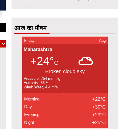
आज का मौषम
Friday
Aug
Maharashtra
+24°
C
Broken cloud sky
Pressure: 754 mm Hg
Humidity: 86 %
Wind: West, 4.4 m/s
Morning
+26°C
Day
+30°C
Evening
+29°C
Night
+25°C