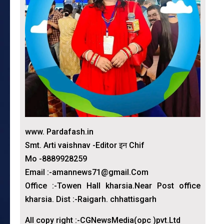
www. Pardafash.in
Smt. Arti vaishnav -Editor इन Chif
Mo -8889928259
Email :-amannews71@gmail.Com
Office :-Towen Hall kharsia.Near Post office
kharsia. Dist :-Raigarh. chhattisgarh
All copy right :-CGNewsMedia(opc )pvt.Ltd