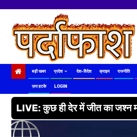
नमस्कार
हमारे न्यूज पोर
Skip
to
content
बड़ी खबर
प्रदेश
देश-विदेश
क्राइम
राजनीति
ज़रा हटके
LOGIN
LIVE: कुछ ही देर में जीत का जश्न