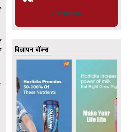
नहीं
ी
View Results
त
विज्ञापन बॉक्स
र
े