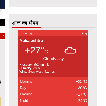
आज का मौषम
Thursday
Aug
Maharashtra
+27°
C
Cloudy sky
Pressure: 752 mm Hg
Humidity: 88 %
Wind: Southwest, 4.1 m/s
Morning
+25°C
ं
Day
+30°C
Evening
+27°C
Night
+24°C