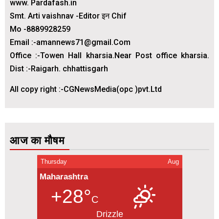
www. Pardafash.in
Smt. Arti vaishnav -Editor इन Chif
Mo -8889928259
Email :-amannews71@gmail.Com
Office :-Towen Hall kharsia.Near Post office kharsia.
Dist :-Raigarh. chhattisgarh
All copy right :-CGNewsMedia(opc )pvt.Ltd
आज का मौषम
Thursday
Aug
Maharashtra
+28°
C
Drizzle