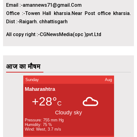
Email :-amannews71@gmail.Com
Office :-Towen Hall kharsia.Near Post office kharsia.
Dist :-Raigarh. chhattisgarh
All copy right :-CGNewsMedia(opc )pvt.Ltd
आज का मौषम
Sunday
Aug
Maharashtra
+28°
C
Cloudy sky
Pressure: 755 mm Hg
Humidity: 75 %
Wind: West, 3.7 m/s