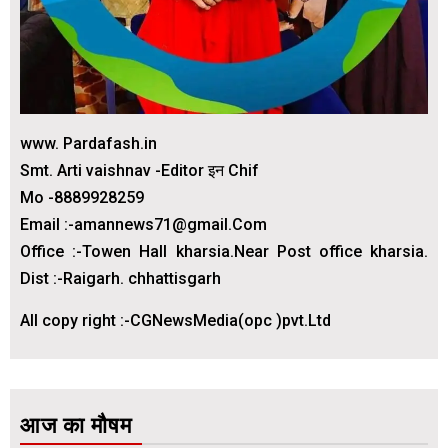
www. Pardafash.in
Smt. Arti vaishnav -Editor इन Chif
Mo -8889928259
Email :-amannews71@gmail.Com
Office :-Towen Hall kharsia.Near Post office kharsia.
Dist :-Raigarh. chhattisgarh
All copy right :-CGNewsMedia(opc )pvt.Ltd
आज का मौषम