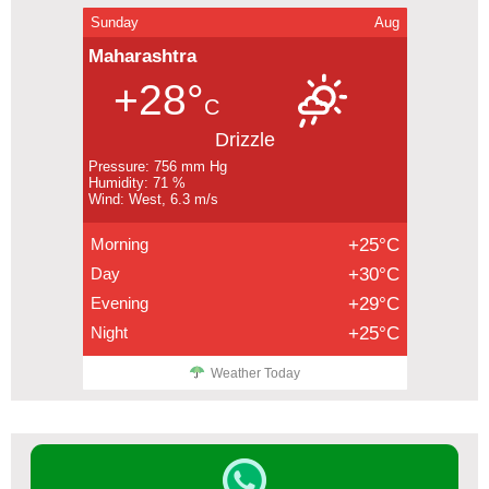
Sunday
Aug
Maharashtra
+28°
C
Drizzle
Pressure: 756 mm Hg
Humidity: 71 %
Wind: West, 6.3 m/s
Morning
+25°C
Day
+30°C
Evening
+29°C
Night
+25°C
Weather Today