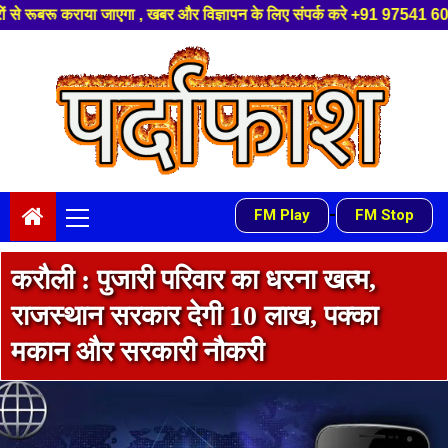
और विज्ञापन के लिए संपर्क करे +91 97541 60816 ,हमारे यूट्यूब चैनल को सबस्क्
Skip
to
content
Primary
-
FM Play
FM Stop
Menu
करौली : पुजारी परिवार का धरना खत्म,
राजस्थान सरकार देगी 10 लाख, पक्का
मकान और सरकारी नौकरी