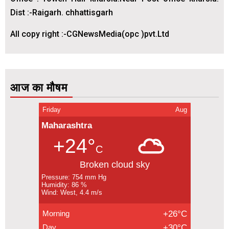
Dist :-Raigarh. chhattisgarh
All copy right :-CGNewsMedia(opc )pvt.Ltd
आज का मौषम
Friday
Aug
Maharashtra
+24°
C
Broken cloud sky
Pressure: 754 mm Hg
Humidity: 86 %
Wind: West, 4.4 m/s
Morning
+26°C
Day
+30°C