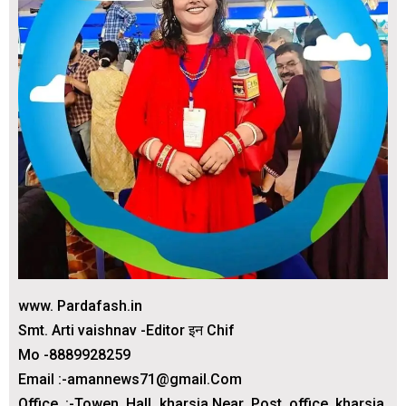
www. Pardafash.in
Smt. Arti vaishnav -Editor इन Chif
Mo -8889928259
Email :-amannews71@gmail.Com
Office :-Towen Hall kharsia.Near Post office kharsia.