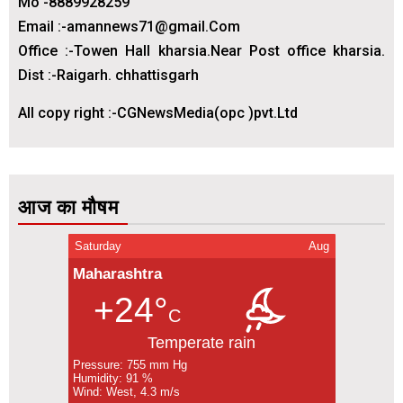
Mo -8889928259
Email :-amannews71@gmail.Com
Office :-Towen Hall kharsia.Near Post office kharsia.
Dist :-Raigarh. chhattisgarh
All copy right :-CGNewsMedia(opc )pvt.Ltd
आज का मौषम
Saturday
Aug
Maharashtra
+24°
C
Temperate rain
Pressure: 755 mm Hg
Humidity: 91 %
Wind: West, 4.3 m/s