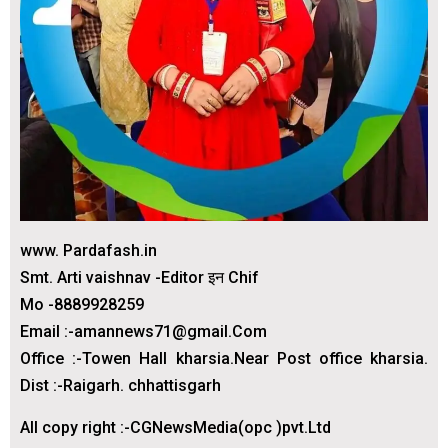
www. Pardafash.in
Smt. Arti vaishnav -Editor इन Chif
Mo -8889928259
Email :-amannews71@gmail.Com
Office :-Towen Hall kharsia.Near Post office kharsia.
Dist :-Raigarh. chhattisgarh
All copy right :-CGNewsMedia(opc )pvt.Ltd