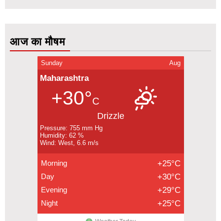
आज का मौषम
Sunday
Aug
Maharashtra
+30°
C
Drizzle
Pressure: 755 mm Hg
Humidity: 62 %
Wind: West, 6.6 m/s
Morning
+25°C
Day
+30°C
Evening
+29°C
Night
+25°C