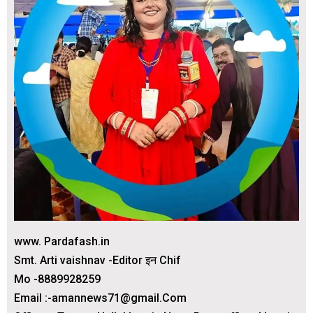
www. Pardafash.in
Smt. Arti vaishnav -Editor इन Chif
Mo -8889928259
Email :-amannews71@gmail.Com