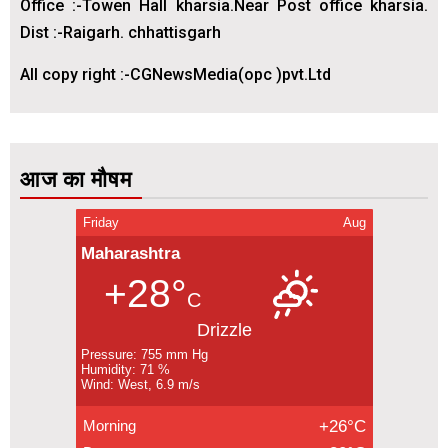
Office :-Towen Hall kharsia.Near Post office kharsia.
Dist :-Raigarh. chhattisgarh
All copy right :-CGNewsMedia(opc )pvt.Ltd
आज का मौषम
Friday
Aug
Maharashtra
+28°
C
Drizzle
Pressure: 755 mm Hg
Humidity: 71 %
Wind: West, 6.9 m/s
Morning
+26°C