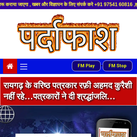
पन के लिए संपर्क करे +91 97541 60816 ,हमारे यूट्यूब चैनल को सबस्क्राइब करें
Skip
to
content
Primary
-
FM Play
FM Stop
Menu
रायगढ़ के वरिष्ठ पत्रकार रफ़ी अहमद कुरैशी
नहीं रहे…पत्रकारों ने दी श्रद्धांजलि…