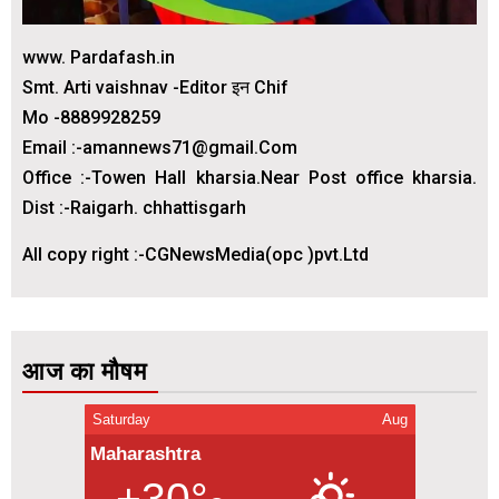
www. Pardafash.in
Smt. Arti vaishnav -Editor इन Chif
Mo -8889928259
Email :-amannews71@gmail.Com
Office :-Towen Hall kharsia.Near Post office kharsia.
Dist :-Raigarh. chhattisgarh
All copy right :-CGNewsMedia(opc )pvt.Ltd
आज का मौषम
Saturday
Aug
Maharashtra
+30°