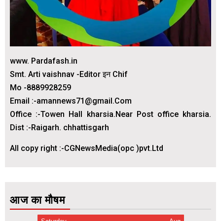
www. Pardafash.in
Smt. Arti vaishnav -Editor इन Chif
Mo -8889928259
Email :-amannews71@gmail.Com
Office :-Towen Hall kharsia.Near Post office kharsia.
Dist :-Raigarh. chhattisgarh
All copy right :-CGNewsMedia(opc )pvt.Ltd
आज का मौषम