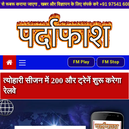
िज्ञापन के लिए संपर्क करे +91 97541 60816 ,हमारे यूट्यूब चैनल को सबस्क्राइब
Skip
to
content
Primary
-
FM Play
FM Stop
Menu
त्योहारी सीजन में 200 और ट्रेनें शुरू करेगा
रेलवे