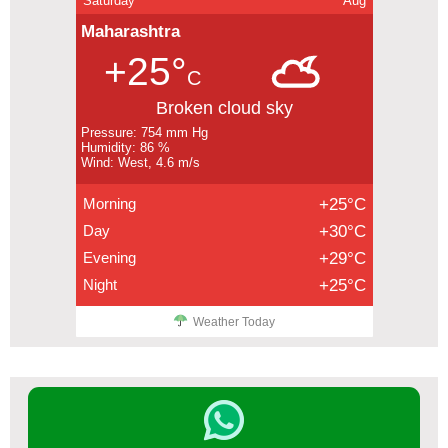
Saturday
Aug
Maharashtra
+25°
C
Broken cloud sky
Pressure: 754 mm Hg
Humidity: 86 %
Wind: West, 4.6 m/s
Morning
+25°C
Day
+30°C
Evening
+29°C
Night
+25°C
Weather Today