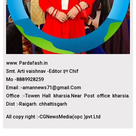
www. Pardafash.in
Smt. Arti vaishnav -Editor इन Chif
Mo -8889928259
Email :-amannews71@gmail.Com
Office :-Towen Hall kharsia.Near Post office kharsia.
Dist :-Raigarh. chhattisgarh
All copy right :-CGNewsMedia(opc )pvt.Ltd