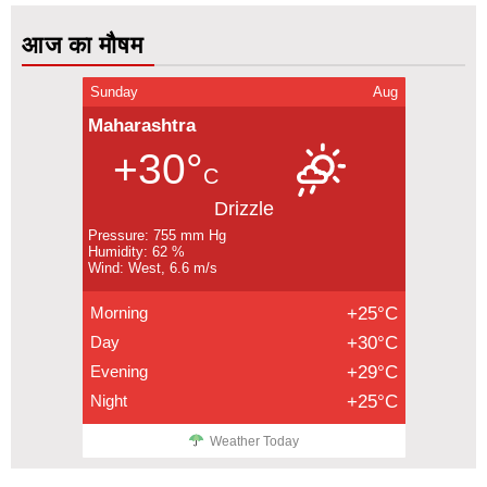
आज का मौषम
Sunday
Aug
Maharashtra
+30°
C
Drizzle
Pressure: 755 mm Hg
Humidity: 62 %
Wind: West, 6.6 m/s
Morning
+25°C
Day
+30°C
Evening
+29°C
Night
+25°C
Weather Today