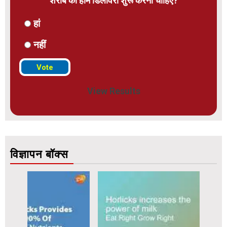
शराब की होम डिलीवरी शुरू करनी चाहिए?
हां
नहीं
View Results
विज्ञापन बॉक्स