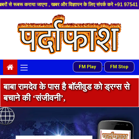
 और विज्ञापन के लिए संपर्क करे +91 97541 60816 ,हमारे यूट्यूब चैनल को सबस्क
Skip
to
content
Primary
-
FM Play
FM Stop
Menu
बाबा रामदेव के पास है बॉलीवुड को ड्रग्स से
बचाने की ‘संजीवनी’,