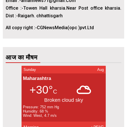
Email :-amannews71@gmail.Com
Office :-Towen Hall kharsia.Near Post office kharsia.
Dist :-Raigarh. chhattisgarh
All copy right :-CGNewsMedia(opc )pvt.Ltd
आज का मौषम
Sunday
Aug
Maharashtra
+30°
C
Broken cloud sky
Pressure: 752 mm Hg
Humidity: 68 %
Wind: West, 4.7 m/s