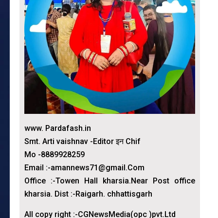
www. Pardafash.in
Smt. Arti vaishnav -Editor इन Chif
Mo -8889928259
Email :-amannews71@gmail.Com
Office :-Towen Hall kharsia.Near Post office
kharsia. Dist :-Raigarh. chhattisgarh
All copy right :-CGNewsMedia(opc )pvt.Ltd