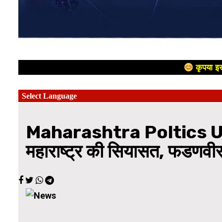
कृपया इस
Maharashtra Poltics Up
महाराष्ट्र की सियासत, फडणवी