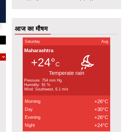
आज का मौषम
Saturday
Aug
Maharashtra
+24°
C
Temperate rain
Pressure: 754 mm Hg
Humidity: 91 %
Wind: Southwest, 6.1 m/s
Morning
+26°C
Day
+30°C
Evening
+26°C
Night
+24°C