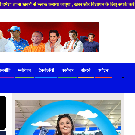
बर और विज्ञापन के लिए संपर्क करे +91 97541 60816 ,हमारे यूट्यूब चैनल को सबस
ाजनीति
मनोरंजन
टेक्नोलॉजी
कारोबार
सौन्दर्य
स्पोर्ट्स
-