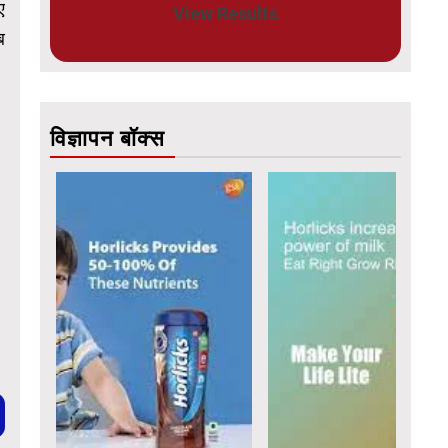
ए
View Results
ब
विज्ञापन बॉक्स