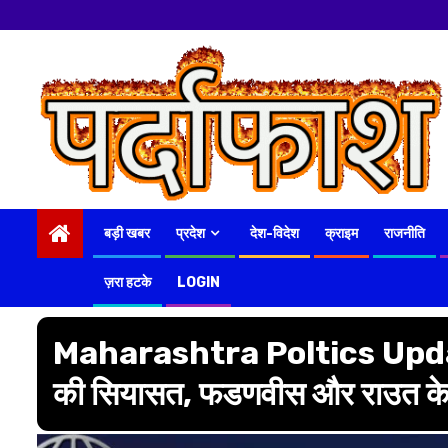
नमस्कार
हमारे न्यूज पोर्टल
Skip
to
content
बड़ी खबर
प्रदेश
देश-विदेश
क्राइम
राजनीति
ज़रा हटके
LOGIN
Maharashtra Poltics Updates
की सियासत, फडणवीस और राउत के 