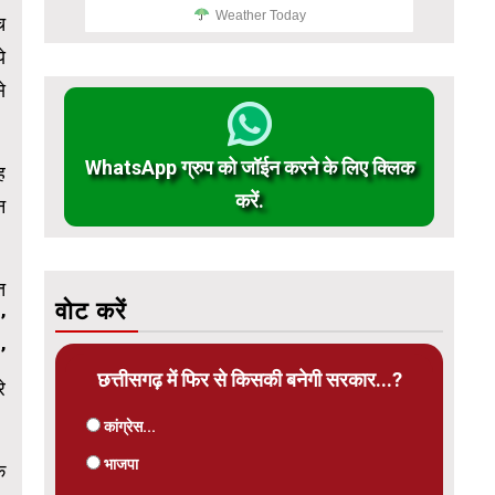
Weather Today
च
े
े
WhatsApp ग्रुप को जॉईन करने के लिए क्लिक
ह
करें.
न
त
वोट करें
’
’
छत्तीसगढ़ में फिर से किसकी बनेगी सरकार...?
े
कांग्रेस...
भाजपा
क