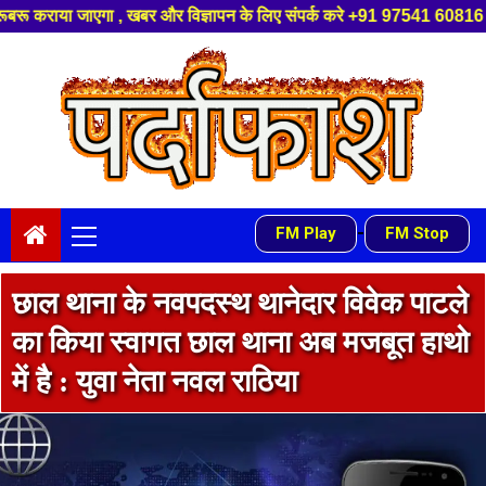
 और विज्ञापन के लिए संपर्क करे +91 97541 60816 ,हमारे यूट्यूब चैनल को सबस्
Skip
to
content
Primary
-
FM Play
FM Stop
Menu
छाल थाना के नवपदस्थ थानेदार विवेक पाटले
का किया स्वागत छाल थाना अब मजबूत हाथो
में है : युवा नेता नवल राठिया