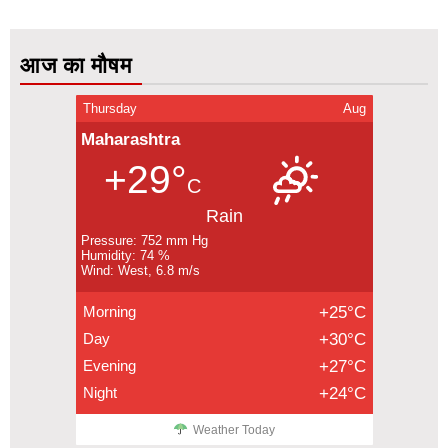
आज का मौषम
Thursday
Aug
Maharashtra
+29°
C
Rain
Pressure: 752 mm Hg
Humidity: 74 %
Wind: West, 6.8 m/s
Morning
+25°C
Day
+30°C
Evening
+27°C
Night
+24°C
Weather Today