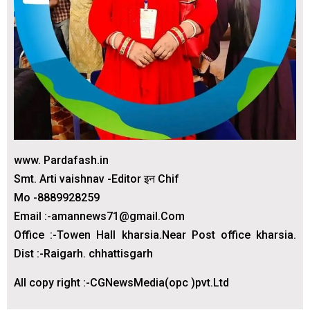
www. Pardafash.in
Smt. Arti vaishnav -Editor इन Chif
Mo -8889928259
Email :-amannews71@gmail.Com
Office :-Towen Hall kharsia.Near Post office kharsia.
Dist :-Raigarh. chhattisgarh
All copy right :-CGNewsMedia(opc )pvt.Ltd