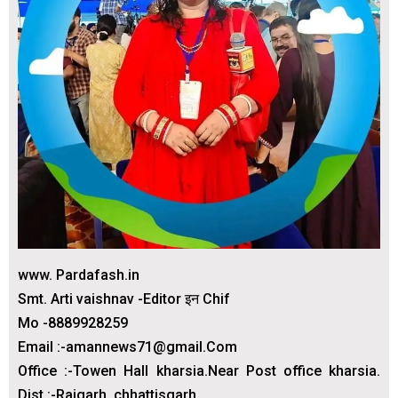
www. Pardafash.in
Smt. Arti vaishnav -Editor इन Chif
Mo -8889928259
Email :-amannews71@gmail.Com
Office :-Towen Hall kharsia.Near Post office kharsia.
Dist :-Raigarh. chhattisgarh