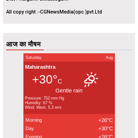
All copy right :-CGNewsMedia(opc )pvt.Ltd
आज का मौषम
Saturday
Aug
Maharashtra
+30°
C
Gentle rain
Pressure: 752 mm Hg
Humidity: 67 %
Wind: West, 5.3 m/s
Morning
+26°C
Day
+30°C
Evening
+26°C