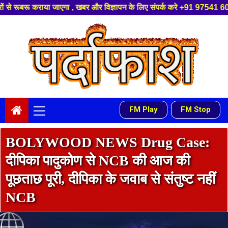
िज्ञापन के लिए संपर्क करे +91 97541 60816 ,हमारे यूट्यूब चैनल को सबस्क्राइ
Skip
to
content
Primary
-
FM Play
FM Stop
Menu
BOLYWOOD NEWS Drug Case:
दीपिका पादुकोण से NCB की आज की
पूछताछ पूरी, दीपिका के जवाब से संतुष्ट नहीं
NCB