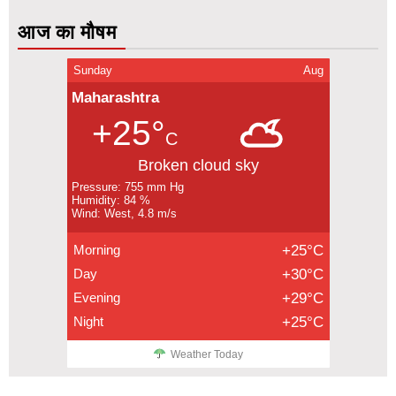
आज का मौषम
Sunday
Aug
Maharashtra
+25°
C
Broken cloud sky
Pressure: 755 mm Hg
Humidity: 84 %
Wind: West, 4.8 m/s
Morning
+25°C
Day
+30°C
Evening
+29°C
Night
+25°C
Weather Today