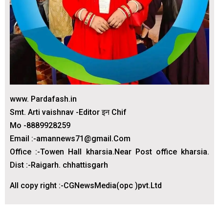
www. Pardafash.in
Smt. Arti vaishnav -Editor इन Chif
Mo -8889928259
Email :-amannews71@gmail.Com
Office :-Towen Hall kharsia.Near Post office kharsia.
Dist :-Raigarh. chhattisgarh
All copy right :-CGNewsMedia(opc )pvt.Ltd