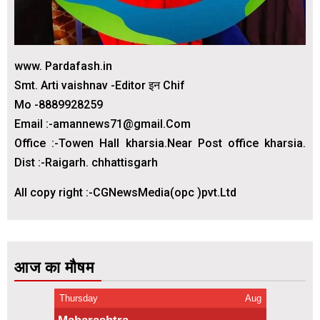
www. Pardafash.in
Smt. Arti vaishnav -Editor इन Chif
Mo -8889928259
Email :-amannews71@gmail.Com
Office :-Towen Hall kharsia.Near Post office kharsia.
Dist :-Raigarh. chhattisgarh
All copy right :-CGNewsMedia(opc )pvt.Ltd
आज का मौषम
Thursday
Aug