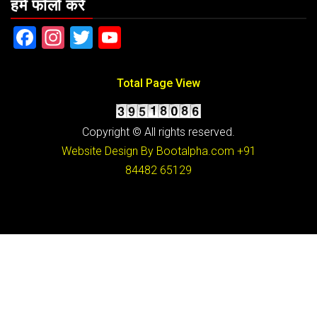
हमें फॉलो करें
Facebook
Instagram
Twitter
YouTube
Total Page View
Copyright © All rights reserved.
Website Design By Bootalpha.com
+91
84482 65129