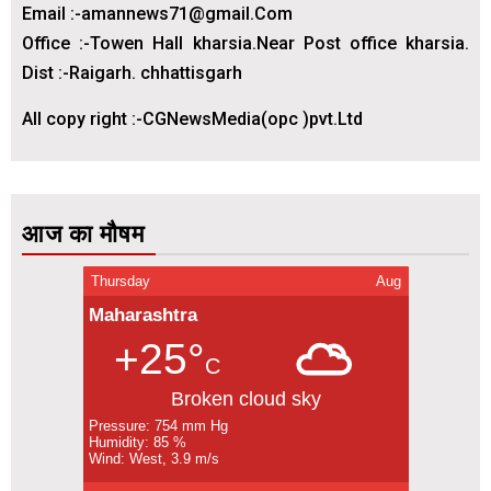
Email :-amannews71@gmail.Com
Office :-Towen Hall kharsia.Near Post office kharsia.
Dist :-Raigarh. chhattisgarh
All copy right :-CGNewsMedia(opc )pvt.Ltd
आज का मौषम
Thursday
Aug
Maharashtra
+25°
C
Broken cloud sky
Pressure: 754 mm Hg
Humidity: 85 %
Wind: West, 3.9 m/s