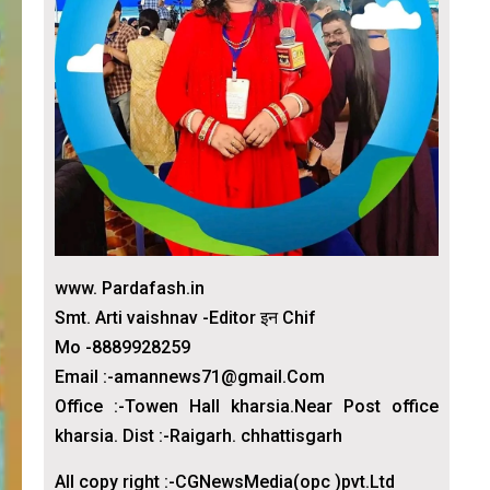
www. Pardafash.in
Smt. Arti vaishnav -Editor इन Chif
Mo -8889928259
Email :-amannews71@gmail.Com
Office :-Towen Hall kharsia.Near Post office
kharsia. Dist :-Raigarh. chhattisgarh
All copy right :-CGNewsMedia(opc )pvt.Ltd