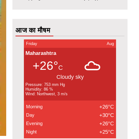
आज का मौषम
Friday
Aug
Maharashtra
+26°
C
Cloudy sky
Pressure: 753 mm Hg
Humidity: 86 %
Wind: Northwest, 3 m/s
Morning
+26°C
Day
+30°C
Evening
+26°C
Night
+25°C