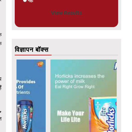
नहीं
View Results
ि
े
विज्ञापन बॉक्स
प
ं
,
त