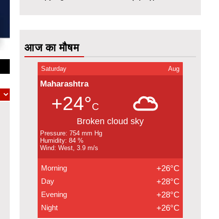
आज का मौषम
Saturday
Aug
Maharashtra
+24°
C
Broken cloud sky
Pressure: 754 mm Hg
Humidity: 84 %
Wind: West, 3.9 m/s
Morning
+26°C
Day
+28°C
Evening
+28°C
Night
+26°C