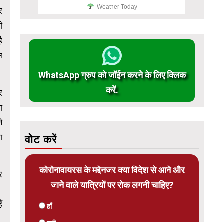
Weather Today
र
ी
ै
ल
WhatsApp ग्रुप को जॉईन करने के लिए क्लिक
करें.
र
ा
े
ा
वोट करें
कोरोनावायरस के मद्देनजर क्या विदेश से आने और
र
जाने वाले यात्रियों पर रोक लगनी चाहिए?
।
ं
हाँ