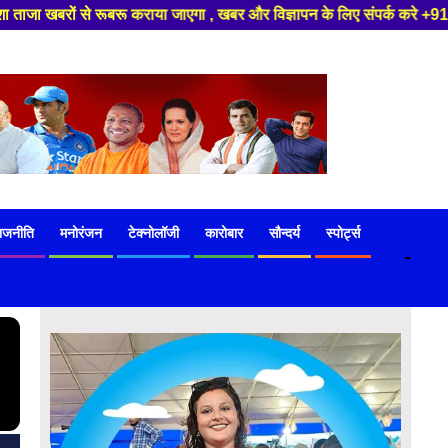
िज्ञापन के लिए संपर्क करे +91 97541 60816 ,हमारे यूट्यूब चैनल को सबस्क्राइब
ाजनीति
मनोरंजन
टेक्नोलॉजी
कारोबार
सौन्दर्य
स्पोर्ट्स
-