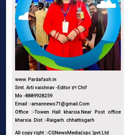
www. Pardafash.in
Smt. Arti vaishnav -Editor इन Chif
Mo -8889928259
Email :-amannews71@gmail.Com
Office :-Towen Hall kharsia.Near Post office
kharsia. Dist :-Raigarh. chhattisgarh
All copy right :-CGNewsMedia(opc )pvt.Ltd