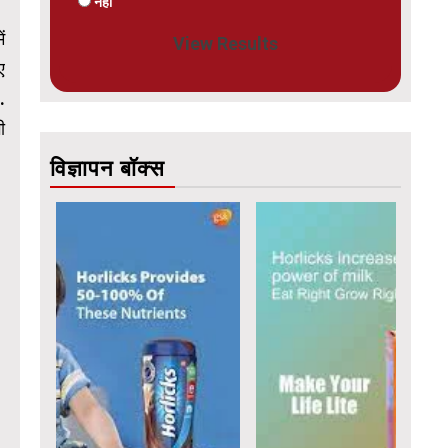
नहीं
ं
View Results
ए
.
ी
विज्ञापन बॉक्स