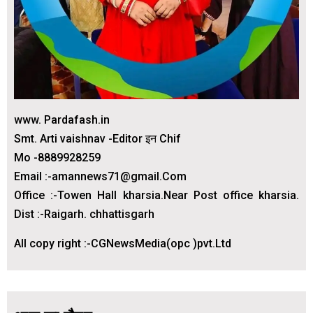
www. Pardafash.in
Smt. Arti vaishnav -Editor इन Chif
Mo -8889928259
Email :-amannews71@gmail.Com
Office :-Towen Hall kharsia.Near Post office kharsia.
Dist :-Raigarh. chhattisgarh
All copy right :-CGNewsMedia(opc )pvt.Ltd