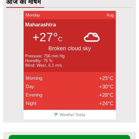
आज का मौषम
Monday
Aug
Maharashtra
+27°
C
Broken cloud sky
Pressure: 756 mm Hg
Humidity: 75 %
Wind: West, 6.1 m/s
Morning
+25°C
Day
+30°C
Evening
+28°C
Night
+24°C
Weather Today