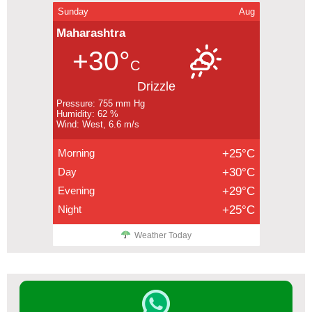
Sunday
Aug
Maharashtra
+30°
C
Drizzle
Pressure: 755 mm Hg
Humidity: 62 %
Wind: West, 6.6 m/s
Morning
+25°C
Day
+30°C
Evening
+29°C
Night
+25°C
Weather Today