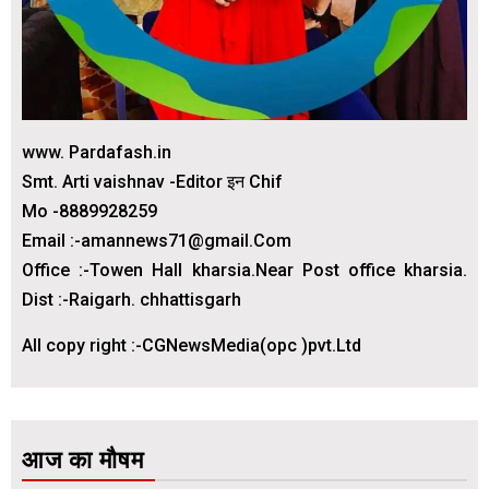
www. Pardafash.in
Smt. Arti vaishnav -Editor इन Chif
Mo -8889928259
Email :-amannews71@gmail.Com
Office :-Towen Hall kharsia.Near Post office kharsia.
Dist :-Raigarh. chhattisgarh
All copy right :-CGNewsMedia(opc )pvt.Ltd
आज का मौषम