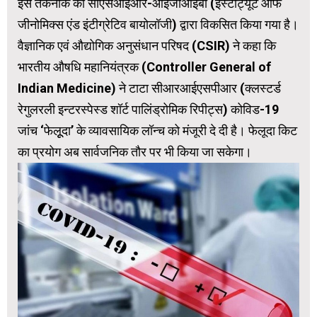
इस तकनीक को सीएसआईआर-आईजीआईबी (इंस्टीट्यूट ऑफ
जीनोमिक्स एंड इंटीग्रेटिव बायोलॉजी) द्वारा विकसित किया गया है।
वैज्ञानिक एवं औद्योगिक अनुसंधान परिषद (CSIR) ने कहा कि
भारतीय औषधि महानियंत्रक (Controller General of
Indian Medicine) ने टाटा सीआरआईएसपीआर (क्लस्टर्ड
रेगुलरली इन्टरस्पेस्ड शॉर्ट पालिंड्रोमिक रिपीट्स) कोविड-19
जांच ‘फेलूूदा’ के व्यावसायिक लॉन्च को मंजूरी दे दी है। फेलूदा किट
का प्रयोग अब सार्वजनिक तौर पर भी किया जा सकेगा।