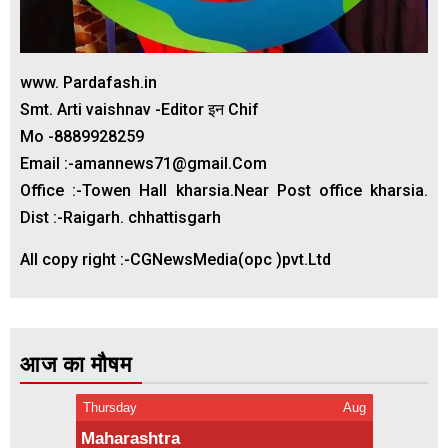
www. Pardafash.in
Smt. Arti vaishnav -Editor इन Chif
Mo -8889928259
Email :-amannews71@gmail.Com
Office :-Towen Hall kharsia.Near Post office kharsia.
Dist :-Raigarh. chhattisgarh
All copy right :-CGNewsMedia(opc )pvt.Ltd
आज का मौषम
Thursday
Aug
Maharashtra