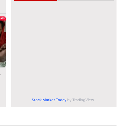
ा
Stock Market Today
by TradingView