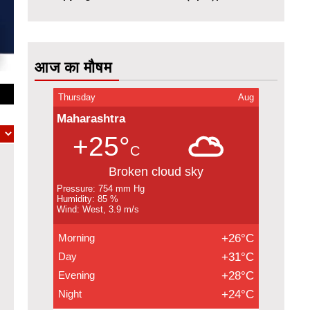
आज का मौषम
Thursday
Aug
Maharashtra
+25°
C
Broken cloud sky
Pressure: 754 mm Hg
Humidity: 85 %
Wind: West, 3.9 m/s
Morning
+26°C
Day
+31°C
Evening
+28°C
Night
+24°C