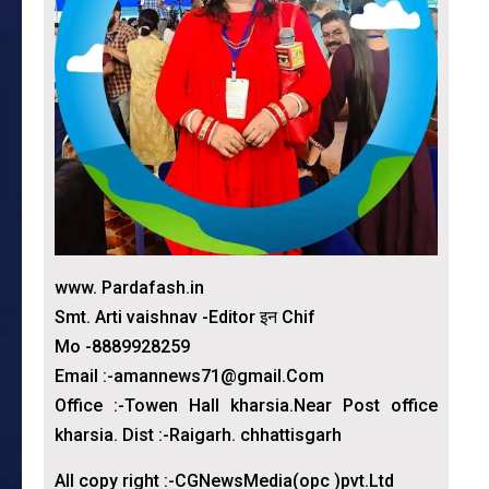
www. Pardafash.in
Smt. Arti vaishnav -Editor इन Chif
Mo -8889928259
Email :-amannews71@gmail.Com
Office :-Towen Hall kharsia.Near Post office
kharsia. Dist :-Raigarh. chhattisgarh
All copy right :-CGNewsMedia(opc )pvt.Ltd