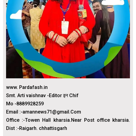
www. Pardafash.in
Smt. Arti vaishnav -Editor इन Chif
Mo -8889928259
Email :-amannews71@gmail.Com
Office :-Towen Hall kharsia.Near Post office kharsia.
Dist :-Raigarh. chhattisgarh