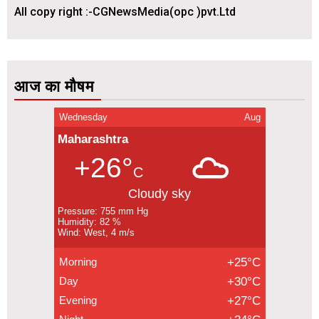
All copy right :-CGNewsMedia(opc )pvt.Ltd
आज का मौषम
Wednesday
Aug
Maharashtra
+26°
C
Cloudy sky
Pressure: 755 mm Hg
Humidity: 82 %
Wind: West, 4 m/s
Morning
+25°C
Day
+30°C
Evening
+27°C