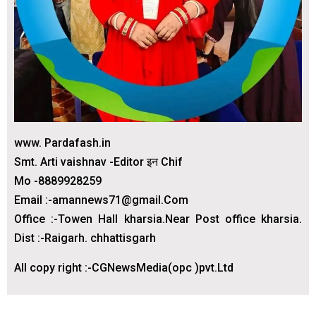
www. Pardafash.in
Smt. Arti vaishnav -Editor इन Chif
Mo -8889928259
Email :-amannews71@gmail.Com
Office :-Towen Hall kharsia.Near Post office kharsia.
Dist :-Raigarh. chhattisgarh
All copy right :-CGNewsMedia(opc )pvt.Ltd