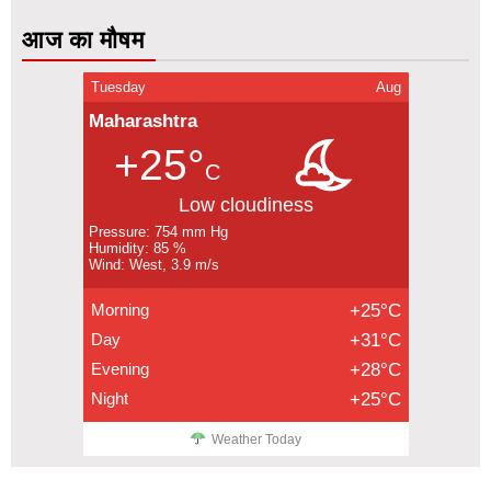
आज का मौषम
Tuesday
Aug
Maharashtra
+25°
C
Low cloudiness
Pressure: 754 mm Hg
Humidity: 85 %
Wind: West, 3.9 m/s
Morning
+25°C
Day
+31°C
Evening
+28°C
Night
+25°C
Weather Today