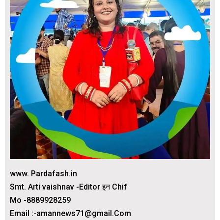
www. Pardafash.in
Smt. Arti vaishnav -Editor इन Chif
Mo -8889928259
Email :-amannews71@gmail.Com