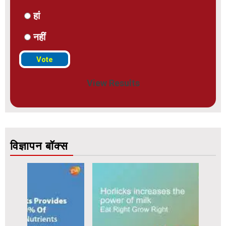
हां
नहीं
View Results
विज्ञापन बॉक्स