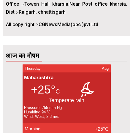
Office :-Towen Hall kharsia.Near Post office kharsia.
Dist :-Raigarh. chhattisgarh
All copy right :-CGNewsMedia(opc )pvt.Ltd
आज का मौषम
Thursday
Aug
Maharashtra
+25°
C
Temperate rain
Pressure: 755 mm Hg
Humidity: 94 %
Wind: West, 2.3 m/s
Morning
+25°C