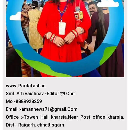
www. Pardafash.in
Smt. Arti vaishnav -Editor इन Chif
Mo -8889928259
Email :-amannews71@gmail.Com
Office :-Towen Hall kharsia.Near Post office kharsia.
Dist :-Raigarh. chhattisgarh