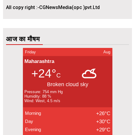
All copy right :-CGNewsMedia(opc )pvt.Ltd
आज का मौषम
Friday
Aug
Maharashtra
+24°
C
Broken cloud sky
Pressure: 754 mm Hg
Humidity: 88 %
Wind: West, 4.5 m/s
Morning
+26°C
Day
+30°C
Evening
+29°C