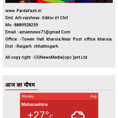
www. Pardafash.in
Smt. Arti vaishnav -Editor इन Chif
Mo -8889928259
Email :-amannews71@gmail.Com
Office :-Towen Hall kharsia.Near Post office kharsia.
Dist :-Raigarh. chhattisgarh
All copy right :-CGNewsMedia(opc )pvt.Ltd
आज का मौषम
Monday
Aug
Maharashtra
+27°
C