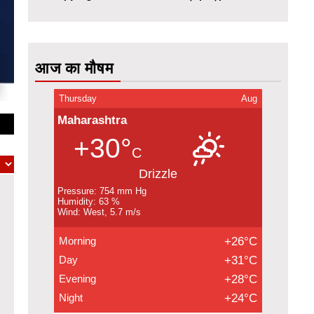
आज का मौषम
Thursday
Aug
Maharashtra
+30°
C
Drizzle
Pressure: 754 mm Hg
Humidity: 63 %
Wind: West, 5.7 m/s
Morning
+26°C
Day
+31°C
Evening
+28°C
Night
+24°C