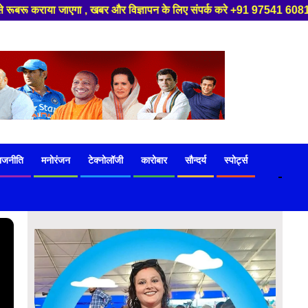
पन के लिए संपर्क करे +91 97541 60816 ,हमारे यूट्यूब चैनल को सबस्क्राइब करें
ाजनीति
मनोरंजन
टेक्नोलॉजी
कारोबार
सौन्दर्य
स्पोर्ट्स
-