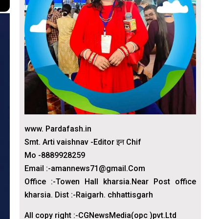
www. Pardafash.in
Smt. Arti vaishnav -Editor इन Chif
Mo -8889928259
Email :-amannews71@gmail.Com
Office :-Towen Hall kharsia.Near Post office
kharsia. Dist :-Raigarh. chhattisgarh
All copy right :-CGNewsMedia(opc )pvt.Ltd