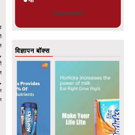
नहीं
View Results
व
ो
ल
विज्ञापन बॉक्स
,
ी
त
,
क
क